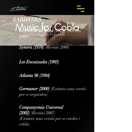
SARDANES
Music for Cobla
El Port de la Selva (1975)
(Revisió
Catalan Popular Ensemble
2008)
Synera (1978)
(Revisió 2008)
Les Encaixades (1983)
Atlanta 96 (1994)
Germanor (2000)
(Existeix una versió
per a orquestra)
Companyonia Universal
(2002)
(Revisió 2007)
(Existeix una versió per a cordes i
cobla)