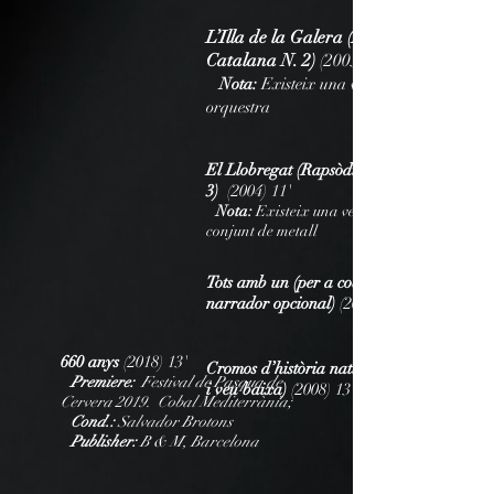
L’Illa de la Galera (Rapsòdia
Catalana N. 2)
(2003) 14'
Nota:
Existeix una versió per a
orquestra
El Llobregat (Rapsòdia Catalana N.
3)
(2004) 11'
Nota:
Existeix una versió per a
conjunt de metall
Tots amb un (per a cobla ampliada i
narrador opcional)
(2007) 11'
660 anys
(2018) 13'
Cromos d’història natural (per a cobla
Premiere:
Festival de Pasqua de
i veu baixa)
(2008) 13'
Cervera 2019. Cobal Mediterrània;
Cond.:
Salvador Brotons
Publisher:
B & M, Barcelona